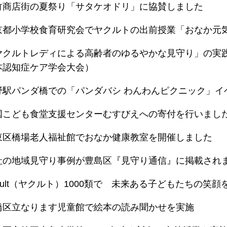
竹商店街の夏祭り「サタケオドリ」に協賛しました
京都小学校食育研究会でヤクルトの出前授業「おなか元
ヤクルトレディによる高齢者のゆるやかな見守り」の実践
本認知症ケア学会大会）
野駅パンダ橋での「パンダバシ わんわんピクニック」イ
国こども食堂支援センターむすびえへの寄付を行いまし
東区橋場老人福祉館でおなか健康教室を開催しました
社の地域見守り事例が豊島区『見守り通信』に掲載され
kult（ヤクルト）1000類で 未来ある子どもたちの笑顔
橋区立なります児童館で絵本の読み聞かせを実施