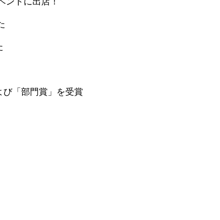
ベントに出店！
た
た
よび「部門賞」を受賞